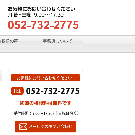
お客様の声
事務所について
藤井会計事務所の強み
所長ごあいさつ
事務所概要
経営理念